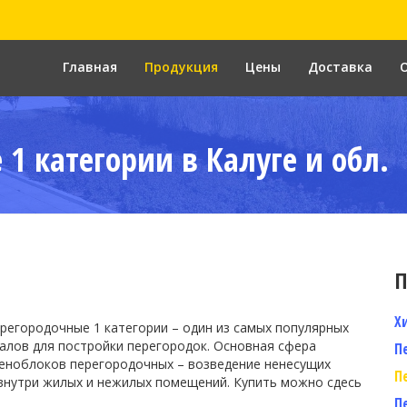
Главная
Продукция
Цены
Доставка
1 категории в Калуге и обл.
П
Х
регородочные 1 категории – один из самых популярных
алов для постройки перегородок. Основная сфера
П
еноблоков перегородочных – возведение ненесущих
П
внутри жилых и нежилых помещений. Купить можно сдесь
П