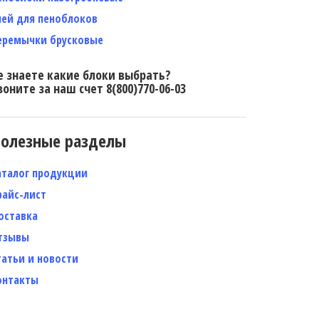
лей для пеноблоков
еремычки брусковые
е знаете какие блоки выбрать?
воните за наш счет 8(800)770-06-03
олезные разделы
аталог продукции
райс-лист
оставка
тзывы
татьи и новости
онтакты