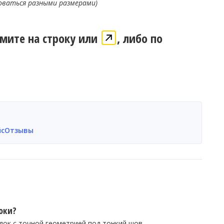
оваться разными размерами)
жмите на строку или
, либо по
йс
Отзывы
оки?
ок с точной геометрией под тонкий шов.