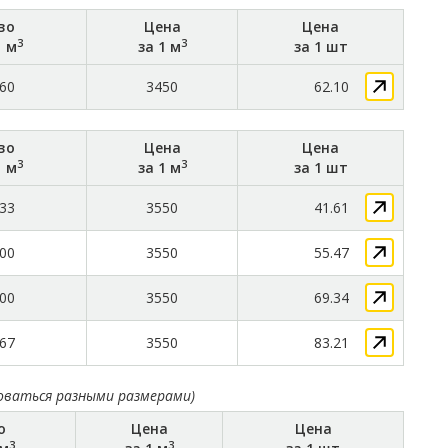
во
Цена
Цена
3
3
1 м
за 1 м
за 1 шт
60
3450
62.10
во
Цена
Цена
3
3
1 м
за 1 м
за 1 шт
33
3550
41.61
00
3550
55.47
00
3550
69.34
67
3550
83.21
оваться разными размерами)
о
Цена
Цена
3
3