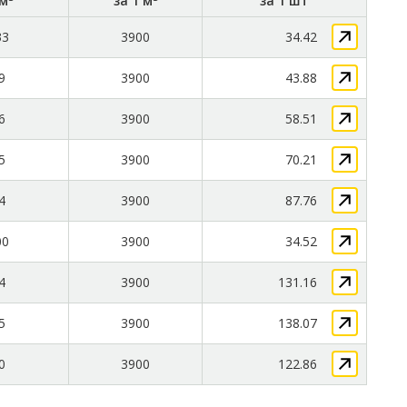
 м
за 1 м
за 1 шт
33
3900
34.42
9
3900
43.88
6
3900
58.51
5
3900
70.21
4
3900
87.76
00
3900
34.52
4
3900
131.16
5
3900
138.07
0
3900
122.86