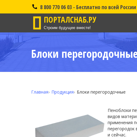
8 800 770 06 03 - Бесплатно по всей России
ПОРТАЛСНАБ.РУ
Строим будущее вместе!
Блоки перегородочные 
Главная
Продукция
Блоки перегородочные
Пеноблоки пе
видов матери
применения п
перегородок 
и сейчас.