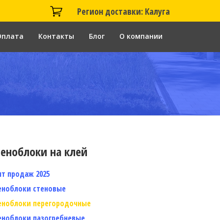
Регион доставки: Калуга
Оплата
Контакты
Блог
О компании
еноблоки на клей
ит продаж 2025
еноблоки стеновые
еноблоки перегородочные
еноблоки пазогребневые