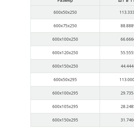
Размер
шт в 1
600x50x250
113.33
600x75x250
88.888
600x100x250
66.666
600x120x250
55.555
600x150x250
44.444
600x50x295
113.00
600x100x295
29.735
600x105x295
28.248
600x150x295
31.746