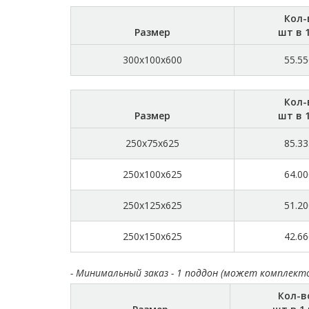
Кол-
Размер
шт в 
300x100x600
55.55
Кол-
Размер
шт в 
250x75x625
85.33
250x100x625
64.00
250x125x625
51.20
250x150x625
42.66
- Минимальный заказ - 1 поддон (может комплект
Кол-в