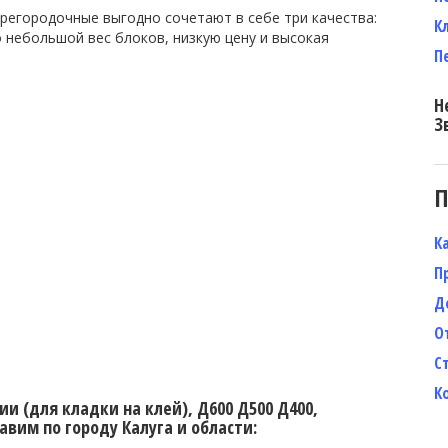
регородочные выгодно сочетают в себе три качества:
К
 небольшой вес блоков, низкую цену и высокая
П
Н
З
П
К
П
Д
О
С
К
и (для кладки на клей), Д600 Д500 Д400,
авим по городу Калуга и области: