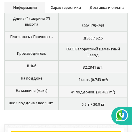
Информация
Характеристики
Доставка и оплата
Длина (*) ширина (*)
высота
600*175*295
Плотность / Прочность
Д500 / Б2.5
ОАО Белорусский Цементный
Производитель
Завод
В 1м³
32.2841
шт.
На поддоне
3
24
шт. (
0.743
m
)
На машине (макс)
3
41
поддонов. (
30.463
m
)
Вес 1 поддона / Вес 1 шт.
0.5 т
/
20.9 кг